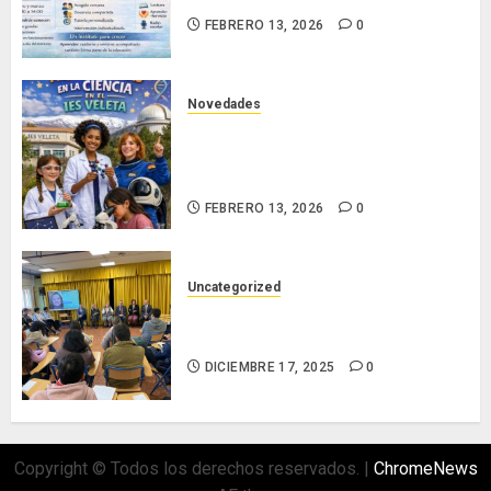
FEBRERO 13, 2026
0
Novedades
Día Internacional de las Mujeres y
las Niñas en la Ciencia en el
Veleta
FEBRERO 13, 2026
0
Uncategorized
CELEBRACIÓN DÍA DE LA
LECTURA
DICIEMBRE 17, 2025
0
Copyright © Todos los derechos reservados.
|
ChromeNews