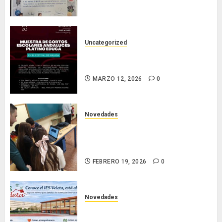
DE LOS HÁBITOS DE MOVILIDAD
RESPONSABLE Y SALUDABLE.
JUNIO 15, 2026
0
Uncategorized
Nuestro corto en el Festival de
Cine de Málaga.
MARZO 12, 2026
0
Novedades
Nuestro alumnado participa en la
VII National Cyber League de la
Guardia Civil
FEBRERO 19, 2026
0
Novedades
Conoce el IES Veleta: un instituto
que se abre para acompañar