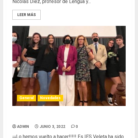
Nicolás Díez, profesor de Lengua y...
LEER MÁS
General
Novedades
Otro premio para el IES Veleta
ADMIN
JUNIO 3, 2022
0
¡¡¡Lo hemos vuelto a hacer!!!!! Es IES Veleta ha sido