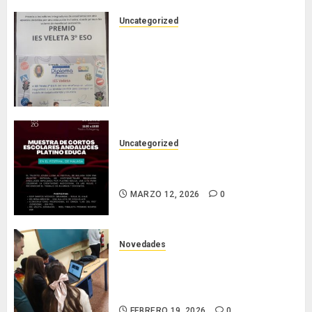
Uncategorized
PREMIO DEL AYUNTAMIENTO DE
GRANADA AL IES VELETA:
BUENAS PRÁCTICAS Y FOMENTO
DE LOS HÁBITOS DE MOVILIDAD
RESPONSABLE Y SALUDABLE.
JUNIO 15, 2026
0
Uncategorized
Nuestro corto en el Festival de
Cine de Málaga.
MARZO 12, 2026
0
Novedades
Nuestro alumnado participa en la
VII National Cyber League de la
Guardia Civil
FEBRERO 19, 2026
0