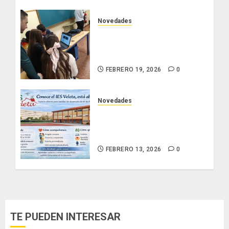
Novedades
Nuestro alumnado participa
en la VII National Cyber
League de la Guardia Civil
FEBRERO 19, 2026
0
Novedades
Conoce el IES Veleta: un
instituto que se abre para
acompañar
FEBRERO 13, 2026
0
TE PUEDEN INTERESAR