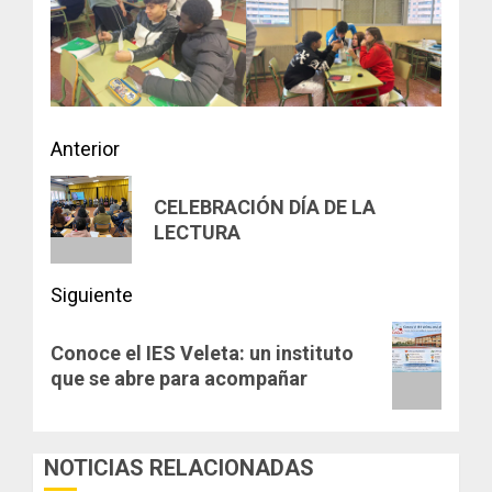
Navegación
Anterior
de
Entrada
CELEBRACIÓN DÍA DE LA
anterior:
entradas
LECTURA
Siguiente
Siguiente
Conoce el IES Veleta: un instituto
entrada:
que se abre para acompañar
NOTICIAS RELACIONADAS