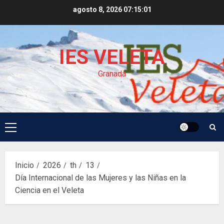
Saltar
agosto 8, 2026
07:15:02
al
contenido
IES VELETA
Granada
Menú
principal
Inicio
2026
th
13
Día Internacional de las Mujeres y las Niñas en la
Ciencia en el Veleta