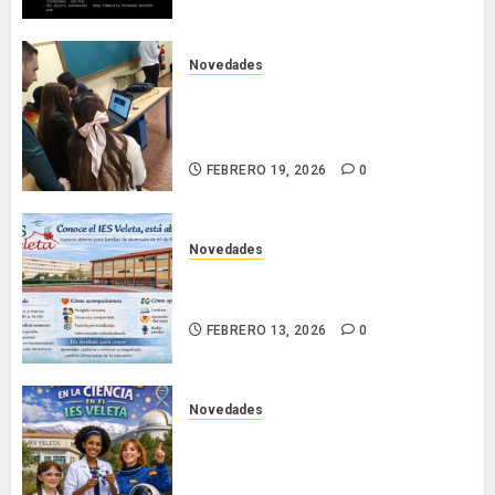
Novedades
Nuestro alumnado participa en la
VII National Cyber League de la
Guardia Civil
FEBRERO 19, 2026
0
Novedades
Conoce el IES Veleta: un instituto
que se abre para acompañar
FEBRERO 13, 2026
0
Novedades
Día Internacional de las Mujeres y
las Niñas en la Ciencia en el
Veleta