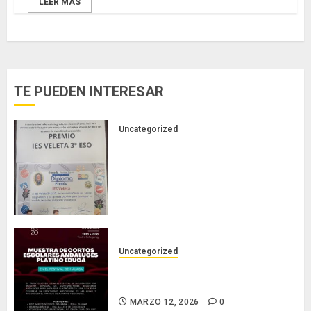
LEER MÁS
TE PUEDEN INTERESAR
Uncategorized
PREMIO DEL AYUNTAMIENTO DE
GRANADA AL IES VELETA:
BUENAS PRÁCTICAS Y FOMENTO
DE LOS HÁBITOS DE MOVILIDAD
RESPONSABLE Y SALUDABLE.
JUNIO 15, 2026
0
Uncategorized
Nuestro corto en el Festival de
Cine de Málaga.
MARZO 12, 2026
0