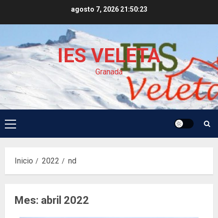
Saltar
agosto 7, 2026
21:50:23
al
contenido
IES VELETA
Granada
Menú
principal
Inicio
2022
nd
Mes:
abril 2022