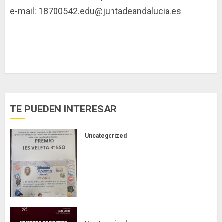
e-mail: 18700542.edu@juntadeandalucia.es
TE PUEDEN INTERESAR
Uncategorized
PREMIO DEL AYUNTAMIENTO DE
GRANADA AL IES VELETA:
BUENAS PRÁCTICAS Y FOMENTO
DE LOS HÁBITOS DE MOVILIDAD
RESPONSABLE Y SALUDABLE.
JUNIO 15, 2026
0