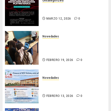
Uncategorized
Nuestro corto en el Festival de
Cine de Málaga.
MARZO 12, 2026
0
Novedades
Nuestro alumnado participa en la
VII National Cyber League de la
Guardia Civil
FEBRERO 19, 2026
0
Novedades
Conoce el IES Veleta: un instituto
que se abre para acompañar
FEBRERO 13, 2026
0