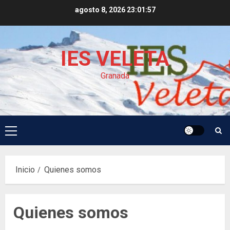
Saltar
agosto 8, 2026
23:01:57
al
contenido
IES VELETA
Granada
Menú
principal
Inicio
Quienes somos
Quienes somos