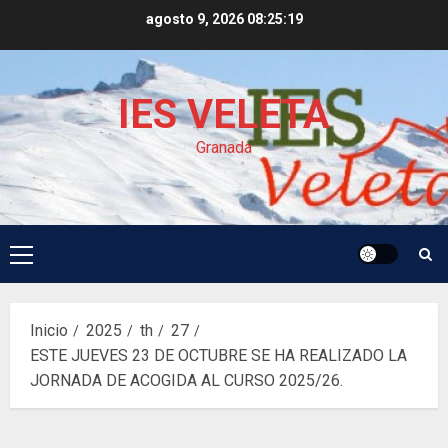
Saltar
agosto 9, 2026
08:25:19
al
contenido
IES VELETA
Granada
Menú
principal
Inicio
2025
th
27
ESTE JUEVES 23 DE OCTUBRE SE HA REALIZADO LA
JORNADA DE ACOGIDA AL CURSO 2025/26.