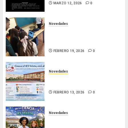
MARZO 12, 2026
0
Novedades
Nuestro alumnado participa en la
VII National Cyber League de la
Guardia Civil
FEBRERO 19, 2026
0
Novedades
Conoce el IES Veleta: un instituto
que se abre para acompañar
FEBRERO 13, 2026
0
Novedades
Día Internacional de las Mujeres y
las Niñas en la Ciencia en el