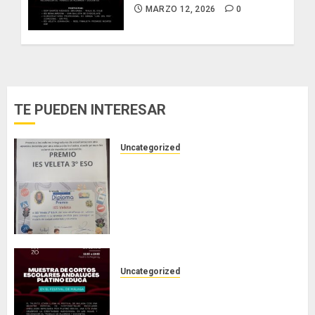
MARZO 12, 2026
0
TE PUEDEN INTERESAR
Uncategorized
PREMIO DEL AYUNTAMIENTO DE
GRANADA AL IES VELETA:
BUENAS PRÁCTICAS Y FOMENTO
DE LOS HÁBITOS DE MOVILIDAD
RESPONSABLE Y SALUDABLE.
JUNIO 15, 2026
0
Uncategorized
Nuestro corto en el Festival de
Cine de Málaga.