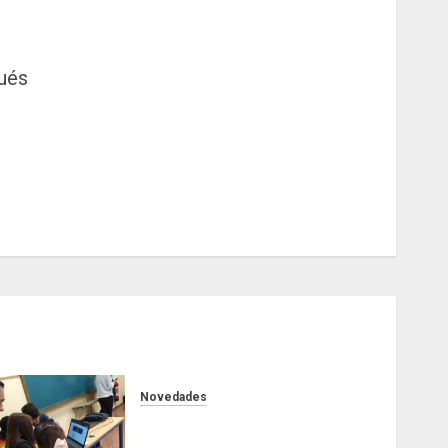
ués
Novedades
Nuestro alumnado participa en
la VII National Cyber League de