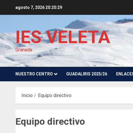
Saltar
agosto 7, 2026
20:20:29
al
contenido
IES VELETA
Granada
NUESTRO CENTRO
GUADALIRIS 2025/26
ENLACE
Inicio
Equipo directivo
Equipo directivo