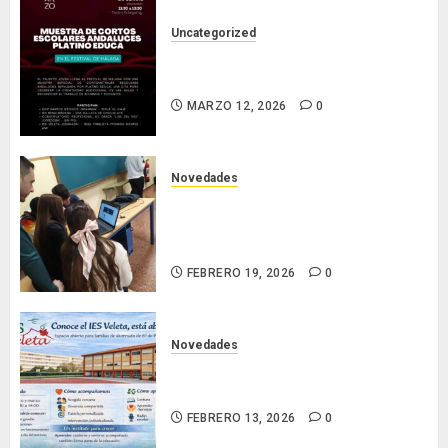
Uncategorized
Nuestro corto en el Festival de
Cine de Málaga.
MARZO 12, 2026
0
Novedades
Nuestro alumnado participa en la
VII National Cyber League de la
Guardia Civil
FEBRERO 19, 2026
0
Novedades
Conoce el IES Veleta: un instituto
que se abre para acompañar
FEBRERO 13, 2026
0